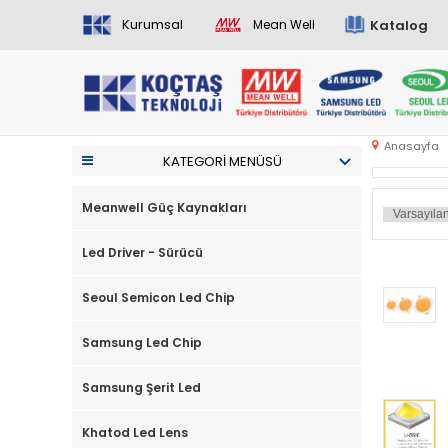
Kurumsal
Katalog
Mean Well
Anasayfa
KATEGORI MENÜSÜ
Meanwell Güç Kaynakları
Led Driver - Sürücü
Seoul Semicon Led Chip
Samsung Led Chip
Samsung Şerit Led
Khatod Led Lens