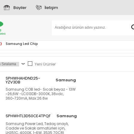
Bayiler
İletişim
Samsung Led Chip
Yeni Ürünler
SPHWHAHDND25-
Samsung
YZV3DB
Samsung COB led- Sıcak beyaz - 13W
~26,6W -LC013DB-3000K, 36vdc,
360~720mA, Max:26.6w
SPHWHTL3D50CE4TPQF
Samsung
Samsung Power Led, Tedaş onaylı,
Cadde ve Sokak armatürleri için,
LH351C, 4000K, 1~6W, 3535 70CRI