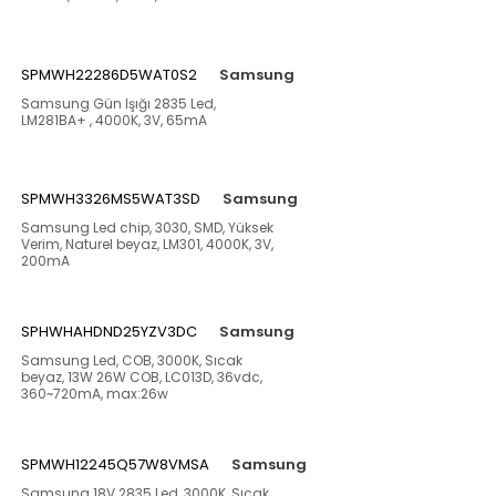
SPMWH22286D5WAT0S2
Samsung
Samsung Gün Işığı 2835 Led,
LM281BA+ , 4000K, 3V, 65mA
SPMWH3326MS5WAT3SD
Samsung
Samsung Led chip, 3030, SMD, Yüksek
Verim, Naturel beyaz, LM301, 4000K, 3V,
200mA
SPHWHAHDND25YZV3DC
Samsung
Samsung Led, COB, 3000K, Sıcak
beyaz, 13W 26W COB, LC013D, 36vdc,
360~720mA, max:26w
SPMWH12245Q57W8VMSA
Samsung
Samsung 18V 2835 Led, 3000K, Sıcak