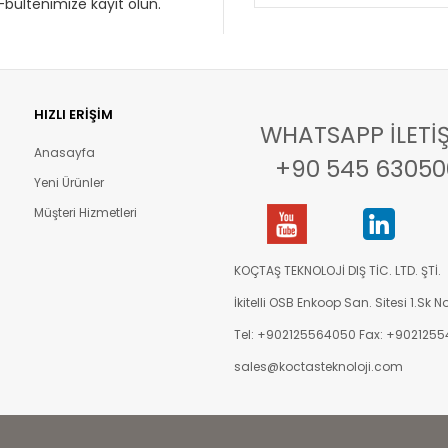
bültenimize kayıt olun.
HIZLI ERIŞIM
WHATSAPP İLETIŞ
Anasayfa
+90 545 63050
Yeni Ürünler
Müşteri Hizmetleri
KOÇTAŞ TEKNOLOJİ DIŞ TİC. LTD. ŞTİ.
İkitelli OSB Enkoop San. Sitesi 1.Sk N
Tel: +902125564050 Fax: +902125
sales@koctasteknoloji.com