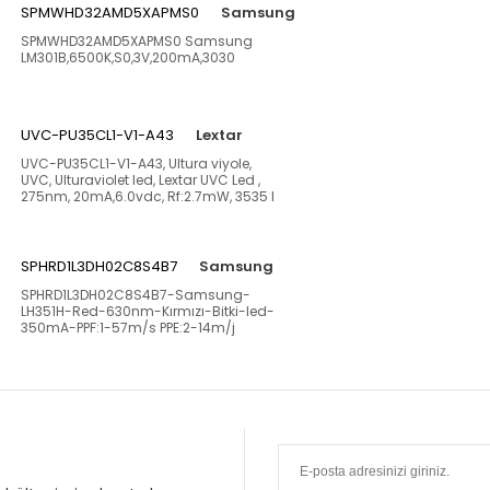
SPMWHD32AMD5XAPMS0
Samsung
SPMWHD32AMD5XAPMS0 Samsung
LM301B,6500K,S0,3V,200mA,3030
UVC-PU35CL1-V1-A43
Lextar
UVC-PU35CL1-V1-A43, Ultura viyole,
UVC, Ulturaviolet led, Lextar UVC Led ,
275nm, 20mA,6.0vdc, Rf:2.7mW, 3535 l
SPHRD1L3DH02C8S4B7
Samsung
SPHRD1L3DH02C8S4B7-Samsung-
LH351H-Red-630nm-Kırmızı-Bitki-led-
350mA-PPF:1-57m/s PPE:2-14m/j