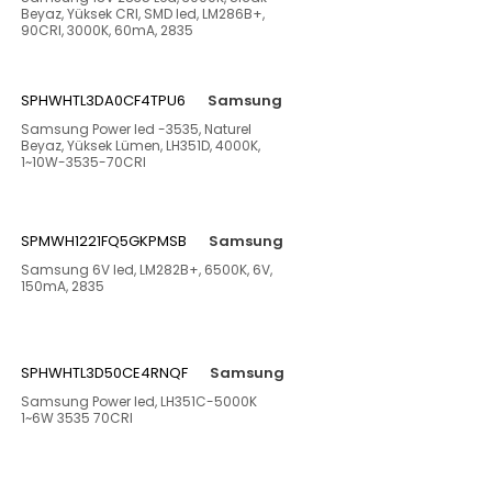
Beyaz, Yüksek CRI, SMD led, LM286B+,
90CRI, 3000K, 60mA, 2835
SPHWHTL3DA0CF4TPU6
Samsung
Samsung Power led -3535, Naturel
Beyaz, Yüksek Lümen, LH351D, 4000K,
1~10W-3535-70CRI
SPMWH1221FQ5GKPMSB
Samsung
Samsung 6V led, LM282B+, 6500K, 6V,
150mA, 2835
SPHWHTL3D50CE4RNQF
Samsung
Samsung Power led, LH351C-5000K
1~6W 3535 70CRI