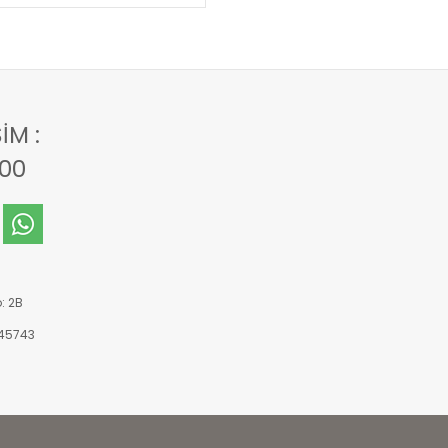
IM :
00
o: 2B
545743