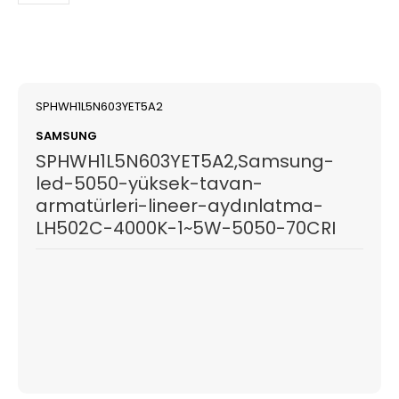
SPHWH1L5N603YET5A2
SAMSUNG
SPHWH1L5N603YET5A2,Samsung-
led-5050-yüksek-tavan-
armatürleri-lineer-aydınlatma-
LH502C-4000K-1~5W-5050-70CRI