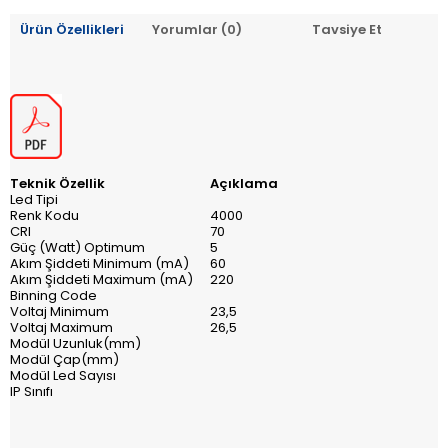
Ürün Özellikleri
Yorumlar (0)
Tavsiye Et
Teknik Özellik
Açıklama
Led Tipi
Renk Kodu
4000
CRI
70
Güç (Watt) Optimum
5
Akım Şiddeti Minimum (mA)
60
Akım Şiddeti Maximum (mA)
220
Binning Code
Voltaj Minimum
23,5
Voltaj Maximum
26,5
Modül Uzunluk(mm)
Modül Çap(mm)
Modül Led Sayısı
IP Sınıfı