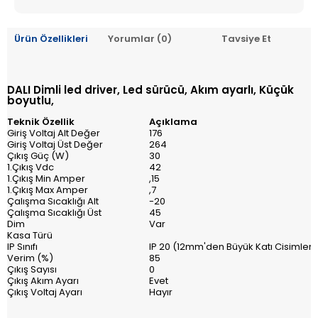
Ürün Özellikleri
Yorumlar (0)
Tavsiye Et
DALI Dimli led driver, Led sürücü, Akım ayarlı, Küçük
boyutlu,
Teknik Özellik
Açıklama
Giriş Voltaj Alt Değer
176
Giriş Voltaj Üst Değer
264
Çıkış Güç (W)
30
1.Çıkış Vdc
42
1.Çıkış Min Amper
,15
1.Çıkış Max Amper
,7
Çalışma Sıcaklığı Alt
-20
Çalışma Sıcaklığı Üst
45
Dim
Var
Kasa Türü
IP Sınıfı
IP 20 (12mm'den Büyük Katı Cisimler
Verim (%)
85
Çıkış Sayısı
0
Çıkış Akım Ayarı
Evet
Çıkış Voltaj Ayarı
Hayır