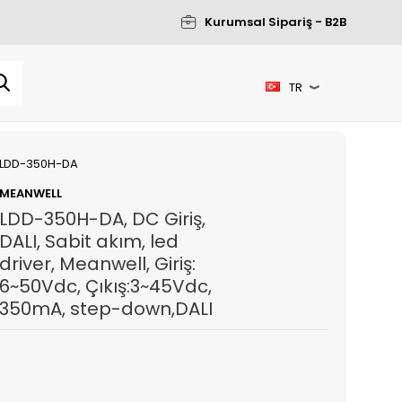
Kurumsal Sipariş - B2B
TR
LDD-350H-DA
MEANWELL
LDD-350H-DA, DC Giriş,
DALI, Sabit akım, led
driver, Meanwell, Giriş:
6~50Vdc, Çıkış:3~45Vdc,
350mA, step-down,DALI