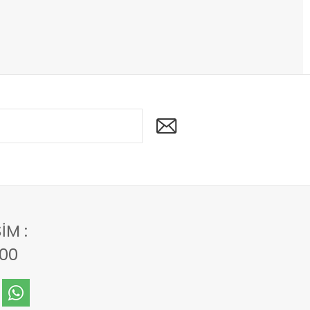
IM :
00