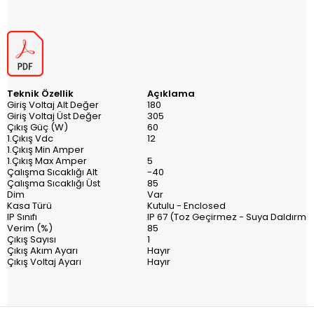
Teknik Özellik
Açıklama
Giriş Voltaj Alt Değer
180
Giriş Voltaj Üst Değer
305
Çıkış Güç (W)
60
1.Çıkış Vdc
12
1.Çıkış Min Amper
1.Çıkış Max Amper
5
Çalışma Sıcaklığı Alt
-40
Çalışma Sıcaklığı Üst
85
Dim
Var
Kasa Türü
Kutulu - Enclosed
IP Sınıfı
IP 67 (Toz Geçirmez - Suya Daldırma
Verim (%)
85
Çıkış Sayısı
1
Çıkış Akım Ayarı
Hayır
Çıkış Voltaj Ayarı
Hayır